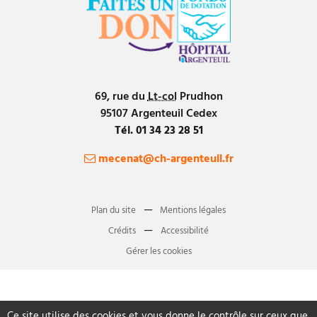
’
a
r
t
69, rue du
Lt-col
Prudhon
i
95107
Argenteuil
Cedex
c
Tél.
01 34 23 28 51
l
mecenat@ch-argenteuil.fr
e
Plan du site
Mentions légales
Crédits
Accessibilité
Gérer les cookies
Ce site utilise des cookies et vous donne le contrôle sur ceux que