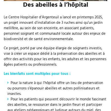
Des abeilles à l’hôpital
P
Le Centre Hospitalier d’Argenteuil a lancé en printemps 2025,
un projet innovant d’installation de 3 ruches ainsi qu’un jardin
u
mellifère, au sein de son enceinte, en associant patients,
b
personnel soignant et communauté locale autour des enjeux de
l
biodiversité et de santé environnementale.
i
é
Ce projet, porté par une équipe élargie de soignants investis,
l
vise à créer un espace dédié à la préservation des abeilles et à
e
offrir des activités pour les enfants, les adultes et les personnes
âgées patients ou professionnels.
2
2
Les bienfaits sont multiples pour tous :
j
a
Pour la nature à qui l’hôpital offre un lieu de préservation
ou pourrons s’épanouir abeilles et autres pollinisateurs et
n
insectes.
v
Pour les patients qui peuvent découvrir le monde fascinant
i
des abeilles, se ressourcer dans le jardin fleuri et participer
e
aux ateliers pédagogiques et ludique autours du miel, des