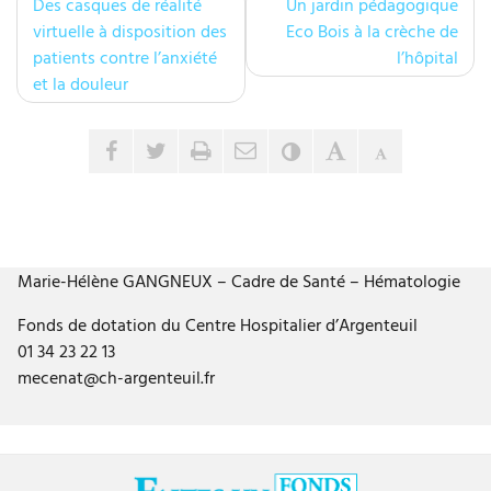
N
Des casques de réalité
Un jardin pédagogique
b
a
virtuelle à disposition des
Eco Bois à la crèche de
l
patients contre l’anxiété
l’hôpital
v
i
et la douleur
é
i
l
g
Envoyer par e-mail
Partager sur Facebook
Partager sur Twitter
Imprimer
Contraste
Agrandir le tex
Réduire le 
e
2
a
2
t
j
a
i
n
Marie-Hélène GANGNEUX – Cadre de Santé – Hématologie
o
v
Fonds de dotation du Centre Hospitalier d’Argenteuil
i
n
01 34 23 22 13
e
d
mecenat@ch-argenteuil.fr
r
2
e
0
l
2
5