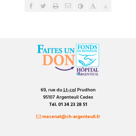
Envoyer par e-mail
Partager sur Facebook
Partager sur Twitter
Imprimer
Contraste
Agrandir le tex
Réduire le 
69, rue du
Lt-col
Prudhon
95107
Argenteuil
Cedex
Tél.
01 34 23 28 51
mecenat@ch-argenteuil.fr