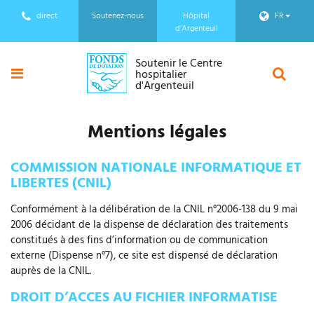
S
Panneau de gestion des cookies
direct
Soutenez-nous
Hôpital
FR
k
d’Argenteuil
i
01 34 23 28 51
p
Soutenir le Centre
Menu
Rech
hospitalier
t
d'Argenteuil
o
c
o
Mentions légales
n
t
COMMISSION NATIONALE INFORMATIQUE ET
e
LIBERTES (CNIL)
n
Conformément à la délibération de la CNIL n°2006-138 du 9 mai
t
2006 décidant de la dispense de déclaration des traitements
constitués à des fins d’information ou de communication
externe (Dispense n°7), ce site est dispensé de déclaration
auprès de la CNIL.
DROIT D’ACCES AU FICHIER INFORMATISE