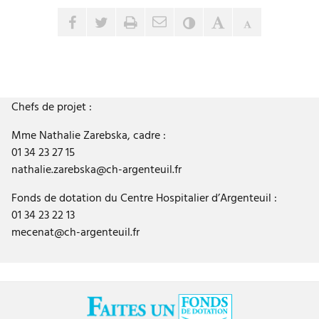
Envoyer par e-mail
Partager sur Facebook
Partager sur Twitter
Imprimer
Contraste
Agrandir le tex
Réduire le 
Chefs de projet :
Mme Nathalie Zarebska, cadre :
01 34 23 27 15
nathalie.zarebska@ch-argenteuil.fr
Fonds de dotation du Centre Hospitalier d’Argenteuil :
01 34 23 22 13
mecenat@ch-argenteuil.fr