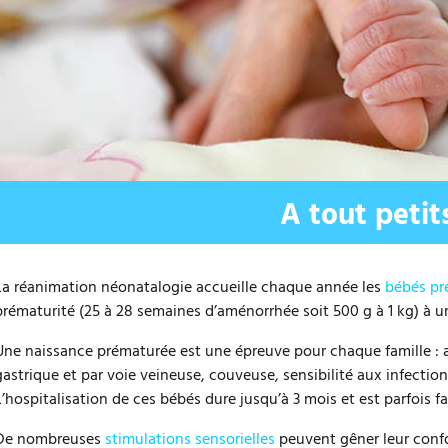
andir le texte
ire le texte
A tout petit
La réanimation néonatalogie accueille chaque année les
bébés pr
prématurité (25 à 28 semaines d’aménorrhée soit 500 g à 1 kg) à u
Une naissance prématurée est une épreuve pour chaque famille : a
gastrique et par voie veineuse, couveuse, sensibilité aux infect
L’hospitalisation de ces bébés dure jusqu’à 3 mois et est parfois fa
De nombreuses
stimulations sensorielles
peuvent gêner leur confo