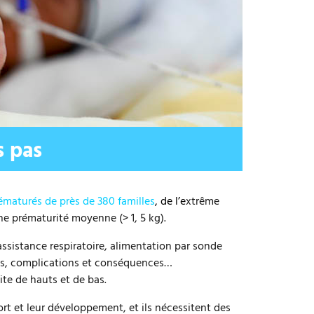
s
i
t
e
s pas
ématurés de près de 380 familles
, de l’e
xtrême
ne prématurité moyenne (> 1, 5 kg).
ssistance respiratoire, alimentation par sonde
ions, complications et conséquences…
ite de hauts et de bas.
rt et leur développement, et ils nécessitent des