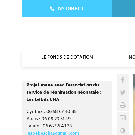
S
Panneau de gestion des cookies
N°
DIRECT
k
i
01 34 23 28 51
p
t
o
c
o
LE FONDS DE DOTATION
NO
n
t
e
Part
n
Projet mené avec l’association du
t
Par
service de réanimation néonatale :
Les bébés CHA
Imp
Cynthia : 06 58 67 40 85
Env
Anaïs : 06 08 23 51 49
Laurie : 06 65 56 43 38
Con
lesbebescha@gmail.com