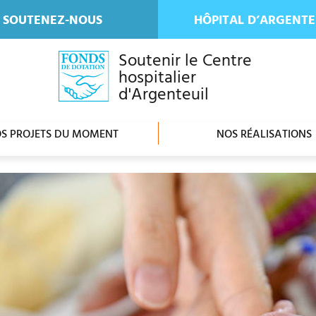
SOUTENEZ-NOUS
HÔPITAL D’ARGENTE
Soutenir le Centre
hospitalier
d'Argenteuil
S PROJETS DU MOMENT
NOS RÉALISATIONS
ager sur Facebook
tager sur Twitter
rimer
oyer par e-mail
traste