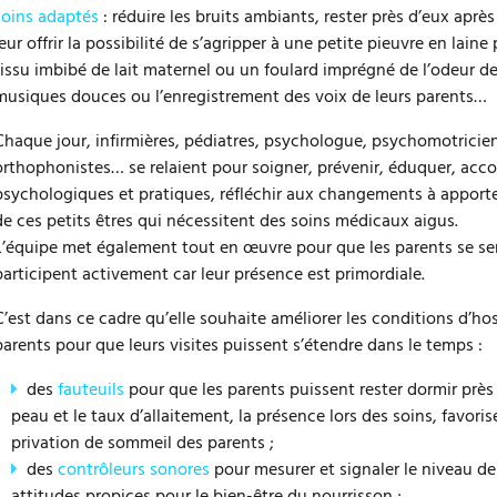
soins adaptés
: réduire les bruits ambiants, rester près d’eux aprè
leur offrir la possibilité de s’agripper à une petite pieuvre en lai
tissu imbibé de lait maternel ou un foulard imprégné de l’odeur d
musiques douces ou l’enregistrement des voix de leurs parents…
Chaque jour, infirmières, pédiatres, psychologue, psychomotricie
orthophonistes… se relaient pour soigner, prévenir, éduquer, ac
psychologiques et pratiques, réfléchir aux changements à apporter 
de ces petits êtres qui nécessitent des soins médicaux aigus.
L’équipe met également tout en œuvre pour que les parents se sen
participent activement car leur présence est primordiale.
C’est dans ce cadre qu’elle souhaite améliorer les conditions d’ho
parents pour que leurs visites puissent s’étendre dans le temps :
des
fauteuils
pour que les parents puissent rester dormir prè
peau et le taux d’allaitement, la présence lors des soins, favoris
privation de sommeil des parents ;
des
contrôleurs sonores
pour mesurer et signaler le niveau de 
attitudes propices pour le bien-être du nourrisson ;