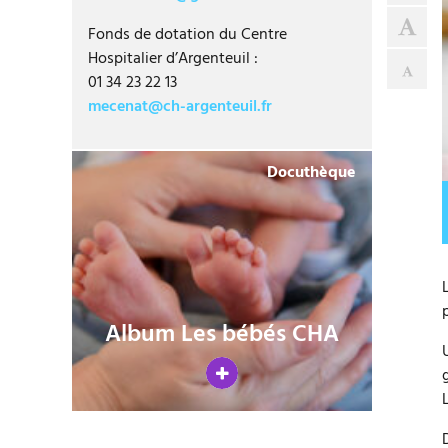
Agr
Fonds de dotation du Centre
Hospitalier d’Argenteuil :
Rédu
01 34 23 22 13
mecenat@ch-argenteuil.fr
Docuthèque
Album Les bébés CHA
V
oi